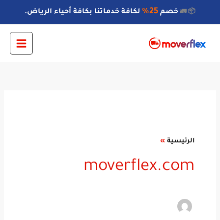
خطي
25%
خصم
لكافة خدماتنا بكافة أحياء الرياض.
📦 🚛
لى
لمحتوى
الرئيسية
moverflex.com
moverflex.com