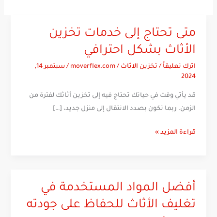
متى تحتاج إلى خدمات تخزين
متى
تحتاج
الأثاث بشكل احترافي
إلى
اترك تعليقاً
/
تخزين الاثاث
/
moverflex.com
/
سبتمبر 14,
خدمات
2024
تخزين
قد يأتي وقت في حياتك تحتاج فيه إلى تخزين أثاثك لفترة من
الأثاث
الزمن. ربما تكون بصدد الانتقال إلى منزل جديد، […]
بشكل
احترافي
قراءة المزيد »
أفضل المواد المستخدمة في
أفضل
المواد
تغليف الأثاث للحفاظ على جودته
المستخدمة